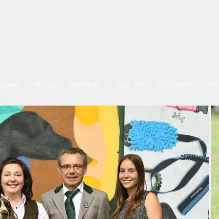
OMOV
O NÁS
NOVINKY
NAŠI PSI
ODCHOVY
PU