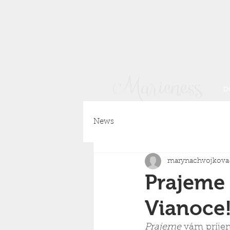
D
News
marynachvojkova
Prajeme 
Vianoce
Prajeme
 vám príje