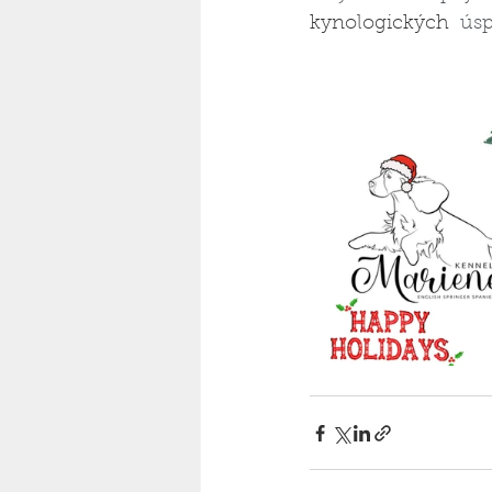
kynologických 
 ús