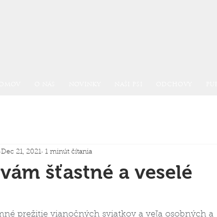
OMOV
O NÁS
NOVINKY
NAŠI PSI
ODCHOVY
PU
Dec 21, 2021
1 minút čítania
vám šťastné a veselé
!
mné prežitie vianočných sviatkov a veľa osobných a 